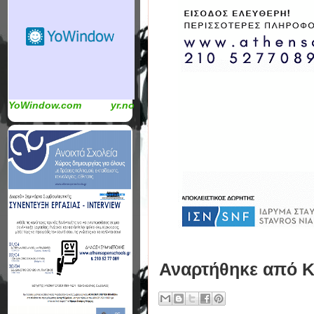
YoWindow.com
yr.no
Αναρτήθηκε από
Κ