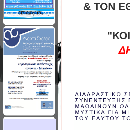
& ΤΟΝ Ε
"ΚΟ
Δ