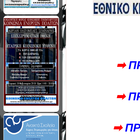
➡
Π
➡
Π
➡
ΠΡ