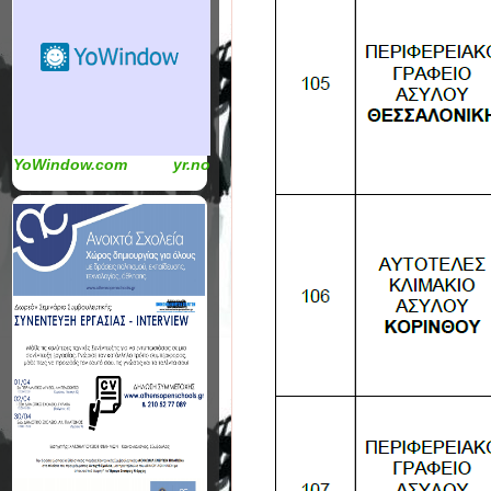
YoWindow.com
yr.no