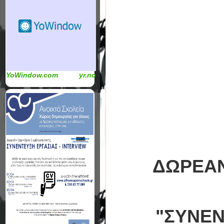
YoWindow.com
yr.no
ΔΩΡΕΑΝ
"ΣΥΝΕΝ