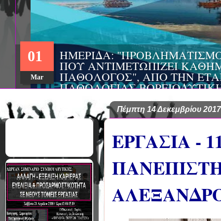
ΗΜΕΡΙΔΑ: "ΠΡΟΒΛΗΜΑΤΙΣΜ
01
ΠΟΥ ΑΝΤΙΜΕΤΩΠΙΖΕΙ ΚΑΘΗΜ
ΠΑΘΟΛΟΓΟΣ", ΑΠΟ ΤΗΝ ΕΤΑ
Mar
ΠΑΘΟΛΟΓΙΑΣ ΒΟΡΕΙΟΔΥΤΙΚ
ΤΙΣ Α' & Β' ΠΑΝΕΠΙΣΤΗΜΙΑ
ΚΛΙΝΙΚΕΣ ΠΓΝΙ
Πέμπτη 14 Δεκεμβρίου 2017
ΕΡΓΑΣΙΑ - 
ΠΑΝΕΠΙΣΤ
ΑΛΕΞΑΝΔΡ