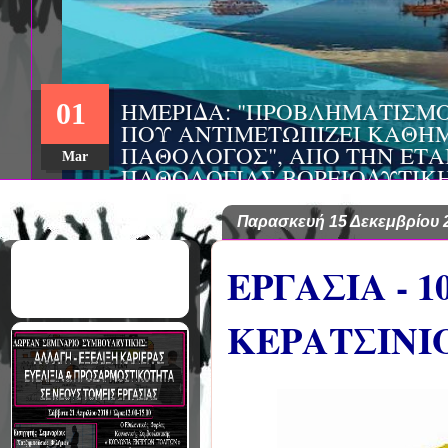
ΣΥΝΕΔΡΙΟ: «ΚΟΙΝΩΝΙΚΕΣ Π
22
ΦΡΟΝΤΙΔΑΣ», ΑΠΟ ΤΗΝ ΕΤΑΙ
ΨΥΧΙΑΤΡΙΚΗΣ Π. ΣΑΚΕΛΛΑΡ
Aug
EΥΡΩΠΑΪΚΟ ΔΙΚΤΥΟ ΦΟΡΕΩΝ
ΑSKLEPIOS
Παρασκευή 15 Δεκεμβρίου 
ΕΡΓΑΣΙΑ - 
ΚΕΡΑΤΣΙΝΙ