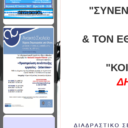
"ΣΥΝΕΝ
& ΤΟΝ Ε
"ΚΟ
Δ