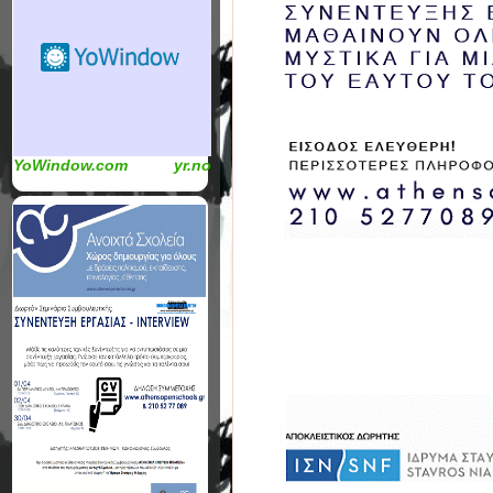
YoWindow.com
yr.no