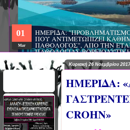
ΣΥΝΕΔΡΙΟ: 
22
ΦΡΟΝΤΙΔΑΣ»
ΚΟΙΝΩΝΙΚΗΣ
Aug
ΣΑΚΕΛΛΑΡΟ
EΥΡΩΠΑΪΚΟ
ΥΓΕΙΑΣ ΑSK
Κυριακή 26 Νοεμβρίου 201
ΗΜΕΡΙΔΑ: 
ΓΑΣΤΡΕΝΤΕ
CROHN»