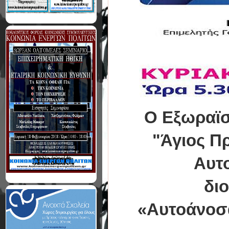
O Εξωραϊσ
"Άγιος Π
Αυτ
διο
«Αυτοάνοσα