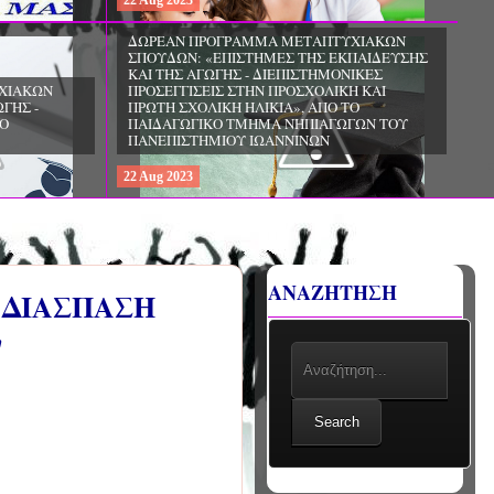
22
Aug
2023
ΧΙΑΚΩΝ
ΔΩΡΕΑΝ ΠΡΟΓΡΑΜΜΑ ΜΕΤΑΠΤΥΧΙΑΚΩΝ
ΣΠΟΥΔΩΝ: «ΕΠΙΣΤΗΜΕΣ ΤΗΣ ΑΓΩΓΗΣ -
ΙΟ
ΘΕΩΡΙΑ ΚΑΙ ΕΦΑΡΜΟΓΕΣ», ΑΠΟ ΤΟ
ΠΑΝΕΠΙΣΤΗΜΙΟ ΚΡΗΤΗΣ
22
Aug
2023
ΑΝΑΖΗΤΗΣΗ
Ι ΔΙΑΣΠΑΣΗ
"
Search