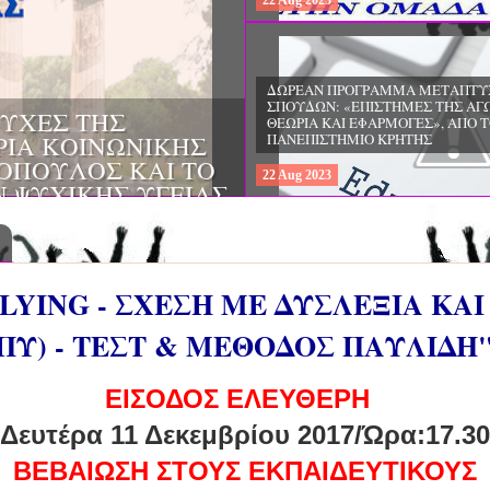
22
Aug
2023
ΔΩΡΕΑΝ ΠΡΟΓΡΑΜΜΑ ΜΕΤΑΠΤΥ
ΣΠΟΥΔΩΝ: "ΕΙΔΙΚΗ ΑΓΩΓΗ ΚΑΙ
ΟΙ & ΔΙΛΗΜΜΑΤΑ
ΕΚΠΑΙΔΕΥΣΗ", ΣΤΟ ΠΑΝΕΠΙΣΤΗΜ
ΜΕΡΙΝΑ O
ΙΩΑΝΝΙΝΩΝ
ΙΡΕΙΑ
22
Aug
2023
ΗΣ ΕΛΛΑΔΟΣ ΚΑΙ
ΚΕΣ ΠΑΘΟΛΟΓΙΚΕΣ
LYING - ΣΧΕΣΗ ΜΕ ΔΥΣΛΕΞΙΑ ΚΑ
ΠΥ) - ΤΕΣΤ & ΜΕΘΟΔΟΣ ΠΑΥΛΙΔΗ
ΕΙΣΟΔΟΣ ΕΛΕΥΘΕΡΗ
Δευτέρα 11 Δεκεμβρίου 2017/Ώρα:17.30
ΒΕΒΑΙΩΣΗ ΣΤΟΥΣ ΕΚΠΑΙΔΕΥΤΙΚΟΥΣ