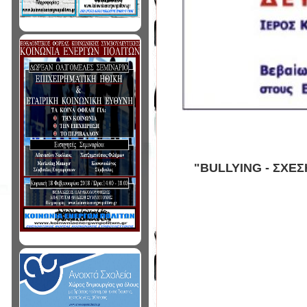
"BULLYING - ΣΧΕ