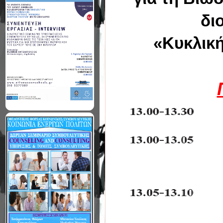
δι
«Κυκλική