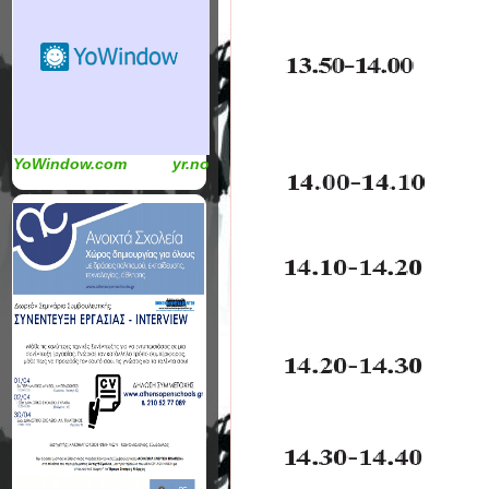
YoWindow.com
yr.no