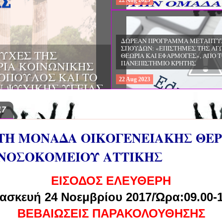
22
Aug
2023
ΔΩΡΕΑΝ ΠΡΟΓΡΑΜΜΑ ΜΕΤΑΠΤΥ
ΣΠΟΥΔΩΝ: "ΕΙΔΙΚΗ ΑΓΩΓΗ ΚΑΙ
ΟΙ & ΔΙΛΗΜΜΑΤΑ
ΕΚΠΑΙΔΕΥΣΗ", ΣΤΟ ΠΑΝΕΠΙΣΤΗΜ
ΜΕΡΙΝΑ O
ΙΩΑΝΝΙΝΩΝ
ΙΡΕΙΑ
22
Aug
2023
ΗΣ ΕΛΛΑΔΟΣ ΚΑΙ
ΚΕΣ ΠΑΘΟΛΟΓΙΚΕΣ
17
ΤΗ ΜΟΝΑΔΑ ΟΙΚΟΓΕΝΕΙΑΚΗΣ ΘΕ
 ΝΟΣΟΚΟΜΕΙΟΥ ΑΤΤΙΚΗΣ
ΕΙΣΟΔΟΣ ΕΛΕΥΘΕΡΗ
ασκευή 24 Νοεμβρίου 2017/Ώρα:09.00-1
ΒΕΒΑΙΩΣΕΙΣ ΠΑΡΑΚΟΛΟΥΘΗΣΗΣ