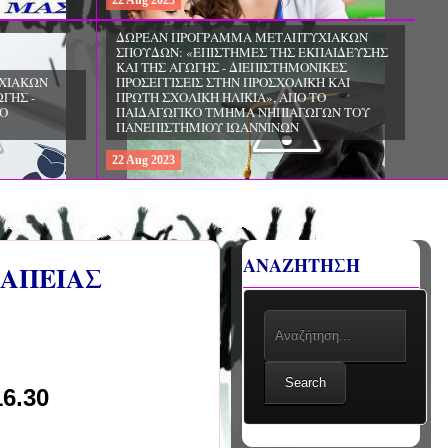
22
Aug
2023
ΧΙΑΚΩΝ
ΔΩΡΕΑΝ ΠΡΟΓΡΑΜΜΑ ΜΕΤΑΠΤΥΧΙΑΚΩΝ
ΣΠΟΥΔΩΝ: «ΕΠΙΣΤΗΜΕΣ ΤΗΣ ΑΓΩΓΗΣ -
ΙΟ
ΘΕΩΡΙΑ ΚΑΙ ΕΦΑΡΜΟΓΕΣ», ΑΠΟ ΤΟ
ΠΑΝΕΠΙΣΤΗΜΙΟ ΚΡΗΤΗΣ
22
Aug
2023
ΑΝΑΖΗΤΗΣΗ
ΡΑΠΕΙΑΣ
Search
6.30