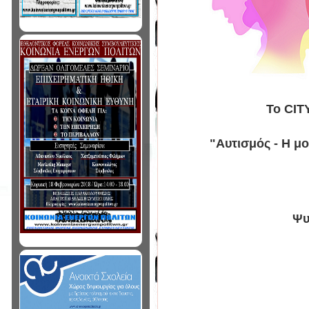
Το CITY
"Αυτισμός - Η μ
Ψυ