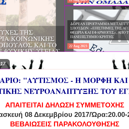
22
Aug
2023
ΔΩΡΕΑΝ ΠΡΟΓΡΑΜΜΑ ΜΕΤΑΠΤΥ
ΣΠΟΥΔΩΝ: "ΕΙΔΙΚΗ ΑΓΩΓΗ ΚΑΙ
ΟΙ & ΔΙΛΗΜΜΑΤΑ
ΕΚΠΑΙΔΕΥΣΗ", ΣΤΟ ΠΑΝΕΠΙΣΤΗΜ
ΜΕΡΙΝΑ O
ΙΩΑΝΝΙΝΩΝ
ΙΡΕΙΑ
22
Aug
2023
ΗΣ ΕΛΛΑΔΟΣ ΚΑΙ
ΚΕΣ ΠΑΘΟΛΟΓΙΚΕΣ
017
ΑΡΙΟ: "ΑΥΤΙΣΜΟΣ - Η ΜΟΡΦΗ ΚΑΙ
ΤΙΚΗΣ ΝΕΥΡΟΑΝΑΠΤΥΞΗΣ ΤΟΥ Ε
ΑΠΑΙΤΕΙΤΑΙ
ΔΗΛΩΣΗ ΣΥΜΜΕΤΟΧΗΣ
σκευή 08 Δεκεμβρίου 2017
/Ώρα:20.00-
ΒΕΒΑΙΩΣΕΙΣ ΠΑΡΑΚΟΛΟΥΘΗΣΗΣ