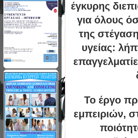
έγκυρης διεπ
για όλους ό
της στέγασ
υγείας: λήπ
επαγγελματίες
Το έργο πρ
εμπειριών, σ
ποιότητ