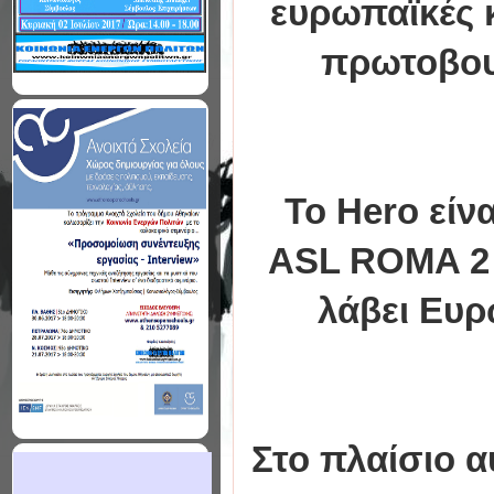
ευρωπαϊκές κ
πρωτοβου
Το Hero είν
ASL ROMA 2 
λάβει Ευρ
Στο πλαίσιο 