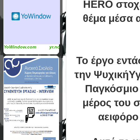
HERO στοχε
θέμα μέσα 
YoWindow.com
yr.no
Το έργο εντ
την ΨυχικήΥγ
Παγκόσμιο 
μέρος του 
αειφόρο 