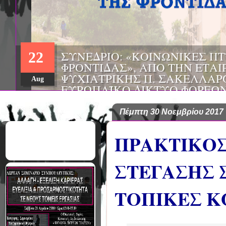
ΣΥΝΕΔΡΙΟ: «ΚΟΙΝΩΝΙΚΕΣ Π
22
ΦΡΟΝΤΙΔΑΣ», ΑΠΟ ΤΗΝ ΕΤΑΙ
ΨΥΧΙΑΤΡΙΚΗΣ Π. ΣΑΚΕΛΛΑΡ
Aug
EΥΡΩΠΑΪΚΟ ΔΙΚΤΥΟ ΦΟΡΕΩΝ
ΑSKLEPIOS
Πέμπτη 30 Νοεμβρίου 2017
ΠΡΑΚΤΙΚΟΣ
ΣΤΕΓΑΣΗΣ Σ
ΤΟΠΙΚΕΣ Κ