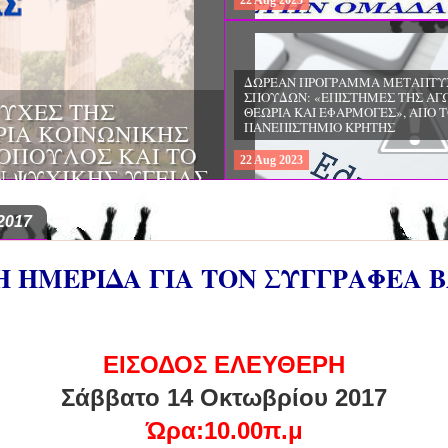
22
Aug
2023
ΔΩΡΕΑΝ ΠΡΟΓΡΑΜΜΑ ΜΕΤΑΠΤΥ
ΣΠΟΥΔΩΝ: "ΕΙΔΙΚΗ ΑΓΩΓΗ ΚΑΙ
ΟΙ & ΔΙΛΗΜΜΑΤΑ
ΕΚΠΑΙΔΕΥΣΗ", ΣΤΟ ΠΑΝΕΠΙΣΤΗΜ
ΜΕΡΙΝΑ O
ΙΩΑΝΝΙΝΩΝ
ΙΡΕΙΑ
22
Aug
2023
ΗΣ ΕΛΛΑΔΟΣ ΚΑΙ
ΚΕΣ ΠΑΘΟΛΟΓΙΚΕΣ
2017
 ΗΜΕΡΙΔΑ ΓΙΑ ΤΟΝ ΣΥΓΓΡΑΦΕΑ 
ΕΙΣΟΔΟΣ ΕΛΕΥΘΕΡΗ
Σάββατο 14 Οκτωβρίου 2017
Ώρα:10.00π.μ