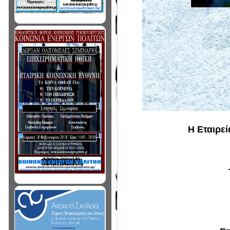
Η Εταιρε