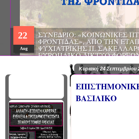
ΗΜΕΡΙΔΑ: "ΠΡΟΒΛΗΜΑΤΙΣΜ
01
ΠΟΥ ΑΝΤΙΜΕΤΩΠΙΖΕΙ ΚΑΘΗ
ΠΑΘΟΛΟΓΟΣ", ΑΠΟ ΤΗΝ ΕΤΑ
Mar
ΠΑΘΟΛΟΓΙΑΣ ΒΟΡΕΙΟΔΥΤΙΚ
ΤΙΣ Α' & Β' ΠΑΝΕΠΙΣΤΗΜΙΑ
ΚΛΙΝΙΚΕΣ ΠΓΝΙ
Κυριακή 24 Σεπτεμβρίου 
ΕΠΙΣΤΗΜΟΝΙΚΗ
ΒΑΣΙΛΙΚΟ