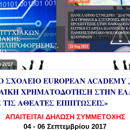
22
Aug
2023
ΠΑΝΕΛΛΗΝΙΟ ΣΥΝΕΔΡΙΟ: "ΔΙΑΓΝ
ΑΛΓΟΡΙΘΜΟΙ & ΣΥΓΧΡΟΝΕΣ ΘΕΡ
ΠΡΟΣΕΓΓΙΣΕΙΣ ΣΤΗΝ ΠΑΘΟΛΟΓΙΑ"
ΙΑΤΡΙΚΗ ΕΤΑΙΡΕΙΑ ΙΩΑΝΝΙΝΩΝ ΚΑ
ΠΤΥΧΙΑΚΩΝ
ΠΑΝΕΠΙΣΤΗΜΙΑΚΟ ΝΟΣΟΚΟΜΕΙ
ΦΙΑΚΗΣ
ΙΩΑΝΝΙΝΩΝ
 ΠΛΗΡΟΦΟΡΗΣΗΣ",
22
Aug
2023
ΙΟ
 2017
Ο ΣΧΟΛΕΙΟ EUROPEAN ACADEMY
ΩΠΑΪΚΗ ΧΡΗΜΑΤΟΔΟΤΗΣΗ ΣΤΗΝ ΕΛ
 ΤΙΣ ΑΘΕΑΤΕΣ ΕΠΙΠΤΩΣΕΙΣ»
ΑΠΑΙΤΕΙΤΑΙ ΔΗΛΩΣΗ ΣΥΜΜΕΤΟΧΗΣ
04 - 06 Σεπτεμβρίου 2017