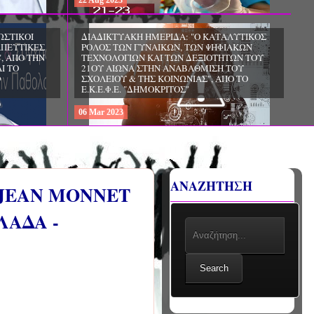
22
Aug
2023
ΩΣΤΙΚΟΙ
ΔΙΑΔΙΚΤΥΑΚΗ ΗΜΕΡΙΔΑ: "Ο ΚΑΤΑΛΥΤΙΚΟΣ
ΑΠΕΥΤΙΚΕΣ
ΡΟΛΟΣ ΤΩΝ ΓΥΝΑΙΚΩΝ, ΤΩΝ ΨΗΦΙΑΚΩΝ
, ΑΠΟ ΤΗΝ
ΤΕΧΝΟΛΟΓΙΩΝ ΚΑΙ ΤΩΝ ΔΕΞΙΟΤΗΤΩΝ ΤΟΥ
Ι ΤΟ
21ΟΥ ΑΙΩΝΑ ΣΤΗΝ ΑΝΑΒΑΘΜΙΣΗ ΤΟΥ
Ο
ΣΧΟΛΕΙΟΥ & ΤΗΣ ΚΟΙΝΩΝΙΑΣ", ΑΠΟ ΤΟ
Ε.Κ.Ε.Φ.Ε. "ΔΗΜΟΚΡΙΤΟΣ"
06
Mar
2023
ΑΝΑΖΗΤΗΣΗ
 JEAN MONNET
ΛΑΔΑ -
Search