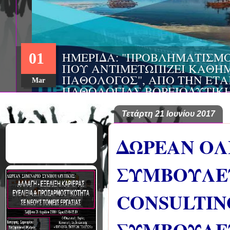
ΗΜΕΡΙΔΑ: "ΠΡΟΒΛΗΜΑΤΙΣΜ
01
ΠΟΥ ΑΝΤΙΜΕΤΩΠΙΖΕΙ ΚΑΘΗΜ
ΠΑΘΟΛΟΓΟΣ", ΑΠΟ ΤΗΝ ΕΤΑ
Mar
ΠΑΘΟΛΟΓΙΑΣ ΒΟΡΕΙΟΔΥΤΙΚ
ΤΙΣ Α' & Β' ΠΑΝΕΠΙΣΤΗΜΙΑ
ΚΛΙΝΙΚΕΣ ΠΓΝΙ
Τετάρτη 21 Ιουνίου 2017
ΔΩΡΕΑΝ ΟΛ
ΣΥΜΒΟΥΛΕΥ
CONSULTING