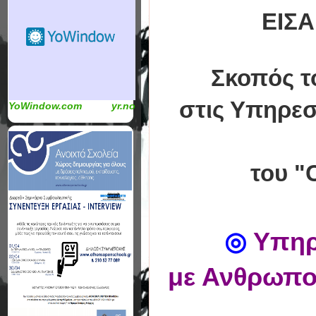
ΕΙΣ
Σκοπός το
στις Υπηρεσ
YoWindow.com
yr.no
του "
◎
Υπηρε
με Ανθρωποκ