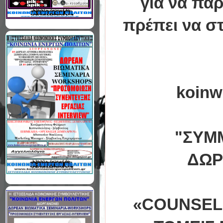
για να
παρ
πρέπει να σ
koinw
"ΣΥΜ
ΔΩΡ
«COUNSELI