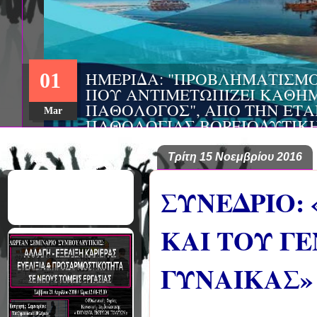
ΣΥΝΕΔΡΙΟ: «ΚΟΙΝΩΝΙΚΕΣ Π
22
ΦΡΟΝΤΙΔΑΣ», ΑΠΟ ΤΗΝ ΕΤΑΙ
ΨΥΧΙΑΤΡΙΚΗΣ Π. ΣΑΚΕΛΛΑΡ
Aug
EΥΡΩΠΑΪΚΟ ΔΙΚΤΥΟ ΦΟΡΕΩΝ
ΑSKLEPIOS
Τρίτη 15 Νοεμβρίου 2016
ΣΥΝΕΔΡΙΟ:
ΚΑΙ ΤΟΥ Γ
ΓΥΝΑΙΚΑΣ»