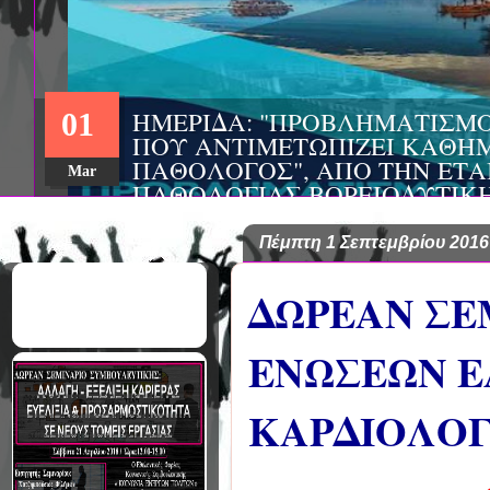
ΗΜΕΡΙΔΑ: "ΠΡΟΒΛΗΜΑΤΙΣΜ
01
ΠΟΥ ΑΝΤΙΜΕΤΩΠΙΖΕΙ ΚΑΘΗΜ
ΠΑΘΟΛΟΓΟΣ", ΑΠΟ ΤΗΝ ΕΤΑ
Mar
ΠΑΘΟΛΟΓΙΑΣ ΒΟΡΕΙΟΔΥΤΙΚ
ΤΙΣ Α' & Β' ΠΑΝΕΠΙΣΤΗΜΙΑ
ΚΛΙΝΙΚΕΣ ΠΓΝΙ
Πέμπτη 1 Σεπτεμβρίου 2016
ΔΩΡΕΑΝ ΣΕ
ΕΝΩΣΕΩΝ Ε
ΚΑΡΔΙΟΛΟΓ