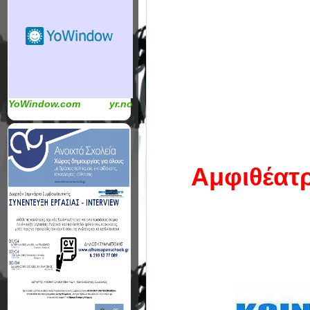
YoWindow.com
yr.no
Αμφιθέατ