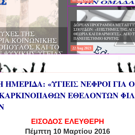
22
Aug
2023
ΔΩΡΕΑΝ ΠΡΟΓΡΑΜΜΑ ΜΕΤΑΠΤΥ
ΣΠΟΥΔΩΝ: "ΕΙΔΙΚΗ ΑΓΩΓΗ ΚΑΙ
ΟΙ & ΔΙΛΗΜΜΑΤΑ
ΕΚΠΑΙΔΕΥΣΗ", ΣΤΟ ΠΑΝΕΠΙΣΤΗΜ
ΜΕΡΙΝΑ O
ΙΩΑΝΝΙΝΩΝ
ΙΡΕΙΑ
22
Aug
2023
ΗΣ ΕΛΛΑΔΟΣ ΚΑΙ
ΚΕΣ ΠΑΘΟΛΟΓΙΚΕΣ
ΗΜΕΡΙΔΑ: «ΥΓΙΕΙΣ ΝΕΦΡΟΙ ΓΙΑ 
 ΚΑΡΚΙΝΟΠΑΘΩΝ ΕΘΕΛΟΝΤΩΝ ΦΙΛ
Ν
ΕΙΣΟΔΟΣ ΕΛΕΥΘΕΡΗ
Πέμπτη 10 Μαρτίου 2016