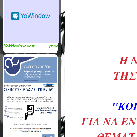
YoWindow.com
yr.no
Η 
THΣ
"ΚΟ
ΓΙΑ ΝΑ Ε
ΘΕΜΑΤΑ