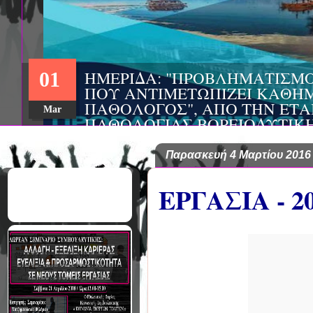
ΣΥΝΕΔΡΙΟ: «ΚΟΙΝΩΝΙΚΕΣ Π
22
ΦΡΟΝΤΙΔΑΣ», ΑΠΟ ΤΗΝ ΕΤΑΙ
ΨΥΧΙΑΤΡΙΚΗΣ Π. ΣΑΚΕΛΛΑΡ
Aug
EΥΡΩΠΑΪΚΟ ΔΙΚΤΥΟ ΦΟΡΕΩΝ
ΑSKLEPIOS
Παρασκευή 4 Μαρτίου 2016
ΕΡΓΑΣΙΑ - 