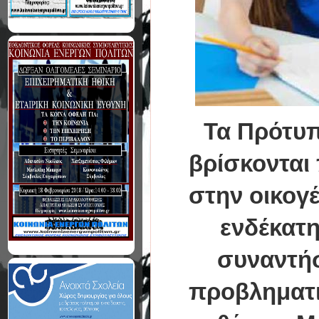
Τα Πρότυπ
βρίσκονται 
στην οικογέ
ενδέκατη
συναντήσ
προβληματι