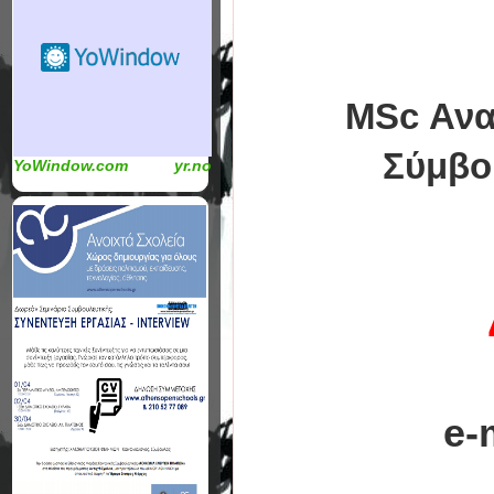
MSc Αναπ
Σύμβο
YoWindow.com
yr.no
e-