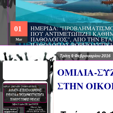
ΗΜΕΡΙΔΑ: "ΠΡΟΒΛΗΜΑΤΙΣΜ
01
ΠΟΥ ΑΝΤΙΜΕΤΩΠΙΖΕΙ ΚΑΘΗΜ
ΠΑΘΟΛΟΓΟΣ", ΑΠΟ ΤΗΝ ΕΤΑ
Mar
ΠΑΘΟΛΟΓΙΑΣ ΒΟΡΕΙΟΔΥΤΙΚ
ΤΙΣ Α' & Β' ΠΑΝΕΠΙΣΤΗΜΙΑ
ΚΛΙΝΙΚΕΣ ΠΓΝΙ
Τρίτη 9 Φεβρουαρίου 2016
ΟΜΙΛΙΑ-ΣΥ
ΣΤΗΝ ΟΙΚΟ