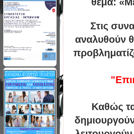
θέμα: «Μ
Στις συν
αναλυθούν θ
προβληματίζ
"Επι
Καθώς τα
δημιουργούντ
λειτουργούν