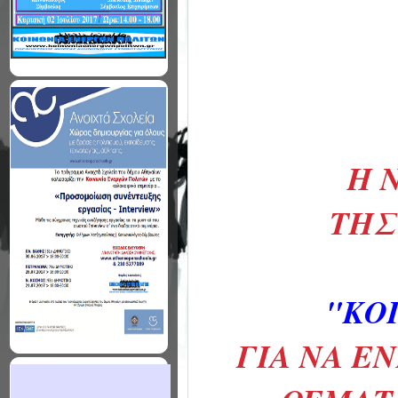
Η 
THΣ
"ΚΟ
ΓΙΑ ΝΑ Ε