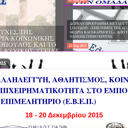
22
Aug
2023
ΔΩΡΕΑΝ ΠΡΟΓΡΑΜΜΑ ΜΕΤΑΠΤΥ
ΣΠΟΥΔΩΝ: "ΕΙΔΙΚΗ ΑΓΩΓΗ ΚΑΙ
ΟΙ & ΔΙΛΗΜΜΑΤΑ
ΕΚΠΑΙΔΕΥΣΗ", ΣΤΟ ΠΑΝΕΠΙΣΤΗΜ
ΜΕΡΙΝΑ O
ΙΩΑΝΝΙΝΩΝ
ΙΡΕΙΑ
22
Aug
2023
ΗΣ ΕΛΛΑΔΟΣ ΚΑΙ
ΚΕΣ ΠΑΘΟΛΟΓΙΚΕΣ
015
ΑΛΛΗΛΕΓΓΥΗ, ΑΘΛΗΤΙΣΜΟΣ, ΚΟΙ
ΕΠΙΧΕΙΡΗΜΑΤΙΚΟΤΗΤΑ ΣΤΟ ΕΜΠΟ
ΠΙΜΕΛΗΤΗΡΙΟ (Ε.Β.Ε.Π.)
18 - 20 Δεκεμβρίου 2015