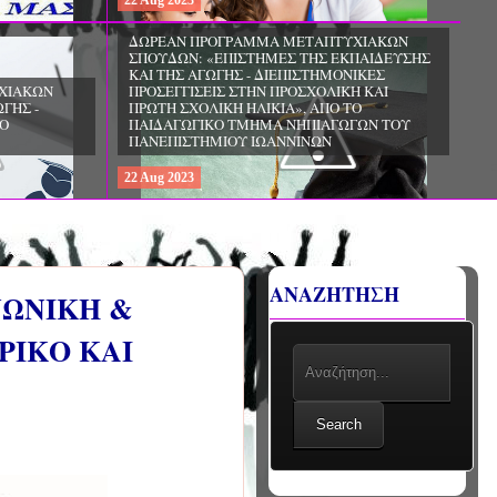
22
Aug
2023
ΧΙΑΚΩΝ
ΔΩΡΕΑΝ ΠΡΟΓΡΑΜΜΑ ΜΕΤΑΠΤΥΧΙΑΚΩΝ
ΣΠΟΥΔΩΝ: «ΕΠΙΣΤΗΜΕΣ ΤΗΣ ΑΓΩΓΗΣ -
ΙΟ
ΘΕΩΡΙΑ ΚΑΙ ΕΦΑΡΜΟΓΕΣ», ΑΠΟ ΤΟ
ΠΑΝΕΠΙΣΤΗΜΙΟ ΚΡΗΤΗΣ
22
Aug
2023
ΑΝΑΖΗΤΗΣΗ
ΝΩΝΙΚΗ &
ΡΙΚΟ ΚΑΙ
Search