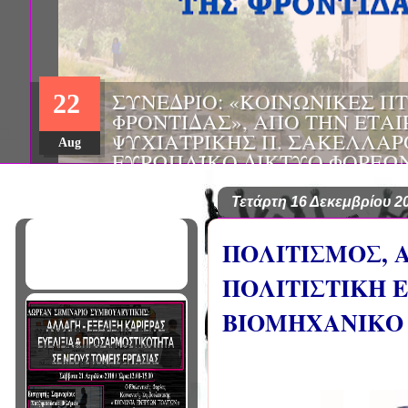
ΗΜΕΡΙΔΑ: "ΠΡΟΒΛΗΜΑΤΙΣΜ
01
ΠΟΥ ΑΝΤΙΜΕΤΩΠΙΖΕΙ ΚΑΘΗ
ΠΑΘΟΛΟΓΟΣ", ΑΠΟ ΤΗΝ ΕΤΑ
Mar
ΠΑΘΟΛΟΓΙΑΣ ΒΟΡΕΙΟΔΥΤΙΚ
ΤΙΣ Α' & Β' ΠΑΝΕΠΙΣΤΗΜΙΑ
ΚΛΙΝΙΚΕΣ ΠΓΝΙ
Τετάρτη 16 Δεκεμβρίου 2
ΠΟΛΙΤΙΣΜΟΣ, 
ΠΟΛΙΤΙΣΤΙΚΗ 
ΒΙΟΜΗΧΑΝΙΚΟ Ε