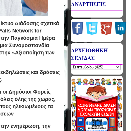
ΑΝΑΡΤΗΣΕΙΣ
ίκτυο Διάδοσης σχετικά
alls Network for
 την Παγκόσμια Ημέρα
σμια Συνομοσπονδία
ΑΡΧΕΙΟΘΗΚΗ
 στην «Αξιοποίηση των
ΣΕΛΙΔΑΣ
 εκδηλώσεις και δράσεις
ς.
 οι Δημόσιοι Φορείς
λεις όλης της χώρας,
ους ηλικιωμένους τα
ώσεων
 την ενημέρωση, την