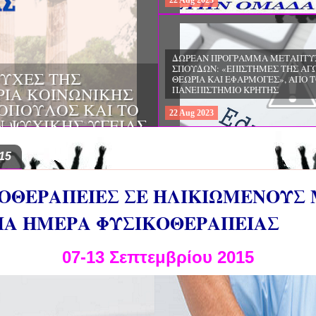
22
Aug
2023
ΔΩΡΕΑΝ ΠΡΟΓΡΑΜΜΑ ΜΕΤΑΠΤΥ
ΣΠΟΥΔΩΝ: "ΕΙΔΙΚΗ ΑΓΩΓΗ ΚΑΙ
ΟΙ & ΔΙΛΗΜΜΑΤΑ
ΕΚΠΑΙΔΕΥΣΗ", ΣΤΟ ΠΑΝΕΠΙΣΤΗΜ
ΜΕΡΙΝΑ O
ΙΩΑΝΝΙΝΩΝ
ΙΡΕΙΑ
22
Aug
2023
ΗΣ ΕΛΛΑΔΟΣ ΚΑΙ
ΚΕΣ ΠΑΘΟΛΟΓΙΚΕΣ
15
ΟΘΕΡΑΠΕΙΕΣ ΣΕ ΗΛΙΚΙΩΜΕΝΟΥΣ
ΙΑ ΗΜΕΡΑ ΦΥΣΙΚΟΘΕΡΑΠΕΙΑΣ
07-13 Σεπτεμβρίου 2015