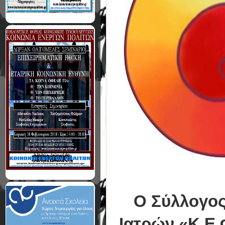
Ο Σύλλογος
Ιατρών «Κ.Ε.