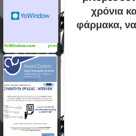
χρόνια κ
φάρμακα, να
YoWindow.com
yr.no