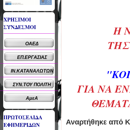
ΧΡΗΣΙΜΟΙ
Η 
ΣΥΝΔΕΣΜΟΙ
THΣ
ΟΑΕΔ
ΕΠ.ΕΡΓΑΣΙΑΣ
"ΚΟ
ΙΝ.ΚΑΤΑΝΑΛΩΤΩΝ
ΓΙΑ ΝΑ Ε
ΣΥΝ.ΤΟΥ ΠΟΛΙΤΗ
ΘΕΜΑΤΑ
ΑμεΑ
ΠΡΩΤΟΣΕΛΙΔΑ
Αναρτήθηκε από
Κ
ΕΦΗΜΕΡΙΔΩΝ