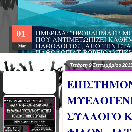
ΗΜΕΡΙΔΑ: "ΠΡΟΒΛΗΜΑΤΙΣΜ
01
ΠΟΥ ΑΝΤΙΜΕΤΩΠΙΖΕΙ ΚΑΘΗΜ
ΠΑΘΟΛΟΓΟΣ", ΑΠΟ ΤΗΝ ΕΤΑ
Mar
ΠΑΘΟΛΟΓΙΑΣ ΒΟΡΕΙΟΔΥΤΙΚ
ΤΙΣ Α' & Β' ΠΑΝΕΠΙΣΤΗΜΙΑ
ΚΛΙΝΙΚΕΣ ΠΓΝΙ
Τετάρτη 9 Σεπτεμβρίου 201
ΕΠΙΣΤΗΜΟΝ
ΜΥΕΛΟΓΕΝΗ
ΣΥΛΛΟΓΟ Κ