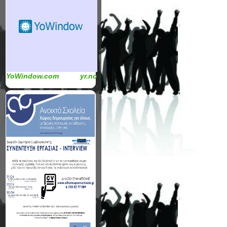
YoWindow.com
yr.no