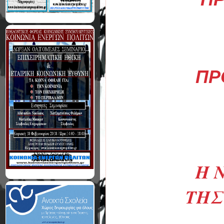
ΠΡ
Η 
THΣ