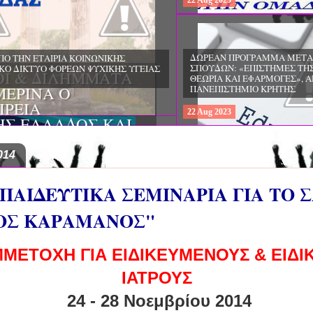
22
Aug
2023
ΔΩΡΕΑΝ ΠΡΟΓΡΑΜΜΑ ΜΕΤΑΠΤΥ
ΣΠΟΥΔΩΝ: "ΕΙΔΙΚΗ ΑΓΩΓΗ ΚΑΙ
ΟΙ & ΔΙΛΗΜΜΑΤΑ
ΕΚΠΑΙΔΕΥΣΗ", ΣΤΟ ΠΑΝΕΠΙΣΤΗΜ
ΜΕΡΙΝΑ O
ΙΩΑΝΝΙΝΩΝ
ΙΡΕΙΑ
22
Aug
2023
ΗΣ ΕΛΛΑΔΟΣ ΚΑΙ
ΚΕΣ ΠΑΘΟΛΟΓΙΚΕΣ
014
ΠΑΙΔΕΥΤΙΚΑ ΣΕΜΙΝΑΡΙΑ ΓΙΑ ΤΟ
ΣΟΣ ΚΑΡΑΜΑΝΟΣ"
ΜΕΤΟΧΗ ΓΙΑ ΕΙΔΙΚΕΥΜΕΝΟΥΣ & ΕΙΔ
ΙΑΤΡΟΥΣ
24 - 28 Νοεμβρίου 2014