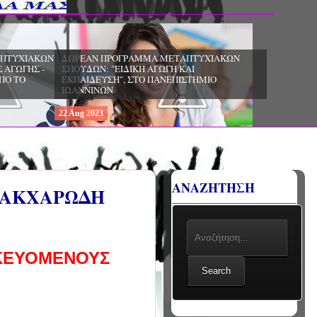
22
Aug
2023
ΧΙΑΚΩΝ
ΔΩΡΕΑΝ ΠΡΟΓΡΑΜΜΑ ΜΕΤΑΠΤΥΧΙΑΚΩΝ
ΣΠΟΥΔΩΝ: «ΕΠΙΣΤΗΜΕΣ ΤΗΣ ΑΓΩΓΗΣ -
ΙΟ
ΘΕΩΡΙΑ ΚΑΙ ΕΦΑΡΜΟΓΕΣ», ΑΠΟ ΤΟ
ΠΑΝΕΠΙΣΤΗΜΙΟ ΚΡΗΤΗΣ
22
Aug
2023
ΑΝΑΖΗΤΗΣΗ
 ΣΑΚΧΑΡΩΔΗ
ΙΚΕΥΟΜΕΝΟΥΣ
Search