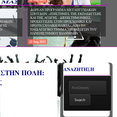
22
Aug
2023
ΧΙΑΚΩΝ
ΔΩΡΕΑΝ ΠΡΟΓΡΑΜΜΑ ΜΕΤΑΠΤΥΧΙΑΚΩΝ
ΣΠΟΥΔΩΝ: «ΕΠΙΣΤΗΜΕΣ ΤΗΣ ΑΓΩΓΗΣ -
ΙΟ
ΘΕΩΡΙΑ ΚΑΙ ΕΦΑΡΜΟΓΕΣ», ΑΠΟ ΤΟ
ΠΑΝΕΠΙΣΤΗΜΙΟ ΚΡΗΤΗΣ
22
Aug
2023
ΑΝΑΖΗΤΗΣΗ
 ΣΤΗΝ ΠΟΛΗ:
Σ
Search