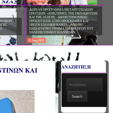
22
Aug
2023
ΧΙΑΚΩΝ
ΔΩΡΕΑΝ ΠΡΟΓΡΑΜΜΑ ΜΕΤΑΠΤΥΧΙΑΚΩΝ
ΣΠΟΥΔΩΝ: «ΕΠΙΣΤΗΜΕΣ ΤΗΣ ΑΓΩΓΗΣ -
ΙΟ
ΘΕΩΡΙΑ ΚΑΙ ΕΦΑΡΜΟΓΕΣ», ΑΠΟ ΤΟ
ΠΑΝΕΠΙΣΤΗΜΙΟ ΚΡΗΤΗΣ
22
Aug
2023
ΑΝΑΖΗΤΗΣΗ
ΝΤΙΝΩΝ ΚΑΙ
Search