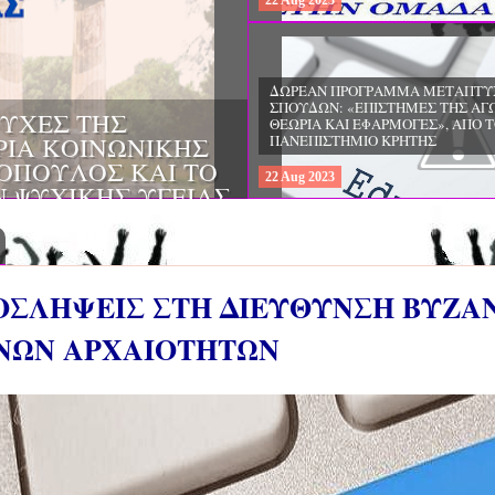
22
Aug
2023
ΔΩΡΕΑΝ ΠΡΟΓΡΑΜΜΑ ΜΕΤΑΠΤΥ
ΣΠΟΥΔΩΝ: "ΕΙΔΙΚΗ ΑΓΩΓΗ ΚΑΙ
ΟΙ & ΔΙΛΗΜΜΑΤΑ
ΕΚΠΑΙΔΕΥΣΗ", ΣΤΟ ΠΑΝΕΠΙΣΤΗΜ
ΜΕΡΙΝΑ O
ΙΩΑΝΝΙΝΩΝ
ΙΡΕΙΑ
22
Aug
2023
ΗΣ ΕΛΛΑΔΟΣ ΚΑΙ
ΚΕΣ ΠΑΘΟΛΟΓΙΚΕΣ
ΡΟΣΛΗΨΕΙΣ ΣΤΗ ΔΙΕΥΘΥΝΣΗ ΒΥΖΑ
ΝΩΝ ΑΡΧΑΙΟΤΗΤΩΝ