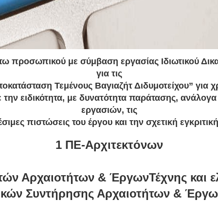
ω προσωπικού με σύμβαση εργασίας Ιδιωτικού Δικα
για τις
οκατάσταση Τεμένους Βαγιαζήτ Διδυμοτείχου” για χ
την ειδικότητα, με δυνατότητα παράτασης, ανάλογα
εργασιών, τις
έσιμες πιστώσεις του έργου και την σχετική εγκριτικ
1 ΠΕ-Αρχιτεκτόνων
τών Αρχαιοτήτων & ΈργωνΤέχνης και ε
ικών Συντήρησης Αρχαιοτήτων & Έργω