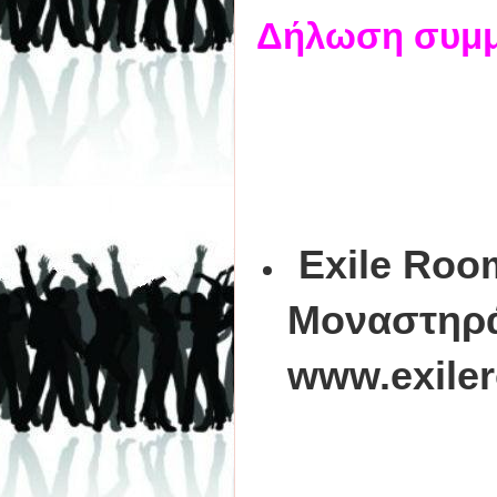
Δήλωση συμμ
Exile Roo
Μοναστηράκ
www.exile