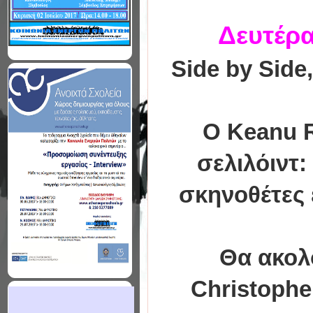
Δευτέρα
Side by Side
Ο Keanu R
σελιλόιντ:
σκηνοθέτες 
Θα ακολ
Christophe