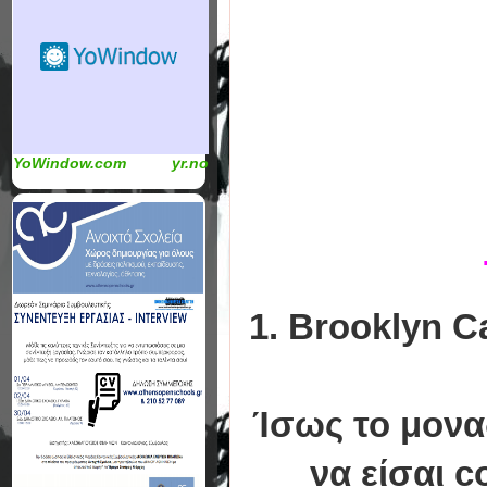
YoWindow.com
yr.no
1. Brooklyn Ca
Ίσως το μονα
να είσαι c