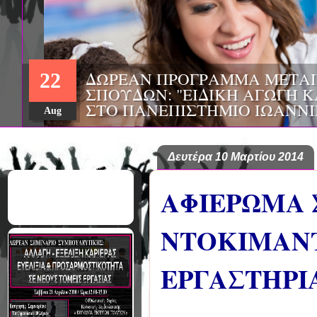
ΔΩΡΕΑΝ ΠΡΟΓΡΑΜΜΑ ΜΕΤΑ
22
ΣΠΟΥΔΩΝ: «ΕΠΙΣΤΗΜΕΣ ΤΗΣ
ΚΑΙ ΕΦΑΡΜΟΓΕΣ», ΑΠΟ ΤΟ 
Aug
ΚΡΗΤΗΣ
Δευτέρα 10 Μαρτίου 2014
ΑΦΙΕΡΩΜΑ 
ΝΤΟΚΙΜΑΝΤ
ΕΡΓΑΣΤΗΡΙ