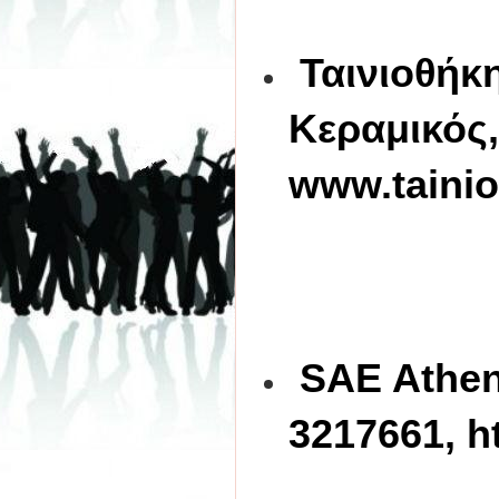
Ταινιοθήκ
Κεραμικός,
www.tainiot
SAE Athen
3217661, h