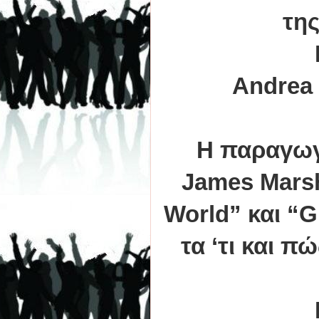
της
Andrea 
Η παραγωγ
James Marsh
World” και “G
τα ‘τι και π