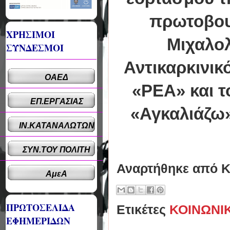
πρωτοβουλ
ΧΡΗΣΙΜΟΙ
Μιχαλολ
ΣΥΝΔΕΣΜΟΙ
Αντικαρκινικ
ΟΑΕΔ
«ΡΕΑ» και τ
ΕΠ.ΕΡΓΑΣΙΑΣ
«Αγκαλιάζω»
ΙΝ.ΚΑΤΑΝΑΛΩΤΩΝ
ΣΥΝ.ΤΟΥ ΠΟΛΙΤΗ
Αναρτήθηκε από
Κ
ΑμεΑ
ΠΡΩΤΟΣΕΛΙΔΑ
Ετικέτες
ΚΟΙΝΩΝΙ
ΕΦΗΜΕΡΙΔΩΝ