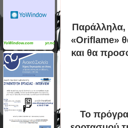
Παράλληλα, 
«Oriflame» θ
YoWindow.com
yr.no
και θα προσ
Το πρόγραμ
εορτασμού τ