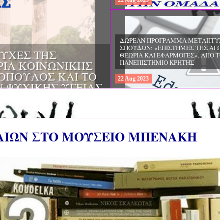
22
Aug
2023
ΔΩΡΕΑΝ ΠΡΟΓΡΑΜΜΑ ΜΕΤΑΠΤΥ
ΣΠΟΥΔΩΝ: "ΕΙΔΙΚΗ ΑΓΩΓΗ ΚΑΙ
ΟΙ & ΔΙΛΗΜΜΑΤΑ
ΕΚΠΑΙΔΕΥΣΗ", ΣΤΟ ΠΑΝΕΠΙΣΤΗΜ
ΜΕΡΙΝΑ O
ΙΩΑΝΝΙΝΩΝ
ΙΡΕΙΑ
22
Aug
2023
ΗΣ ΕΛΛΑΔΟΣ ΚΑΙ
ΚΕΣ ΠΑΘΟΛΟΓΙΚΕΣ
BΛΙΩΝ ΣΤΟ ΜΟΥΣΕΙΟ ΜΠΕΝΑΚΗ