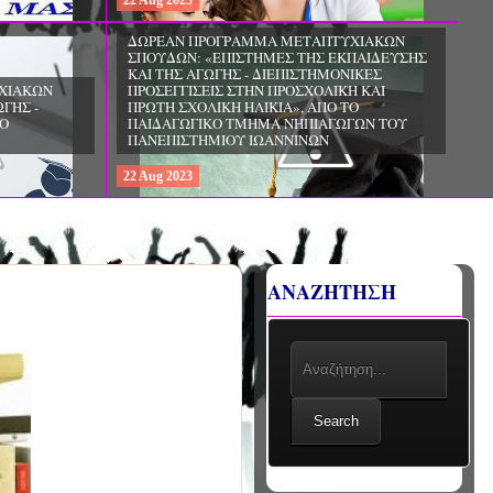
22
Aug
2023
ΧΙΑΚΩΝ
ΔΩΡΕΑΝ ΠΡΟΓΡΑΜΜΑ ΜΕΤΑΠΤΥΧΙΑΚΩΝ
ΣΠΟΥΔΩΝ: «ΕΠΙΣΤΗΜΕΣ ΤΗΣ ΑΓΩΓΗΣ -
ΙΟ
ΘΕΩΡΙΑ ΚΑΙ ΕΦΑΡΜΟΓΕΣ», ΑΠΟ ΤΟ
ΠΑΝΕΠΙΣΤΗΜΙΟ ΚΡΗΤΗΣ
22
Aug
2023
ΑΝΑΖΗΤΗΣΗ
Search