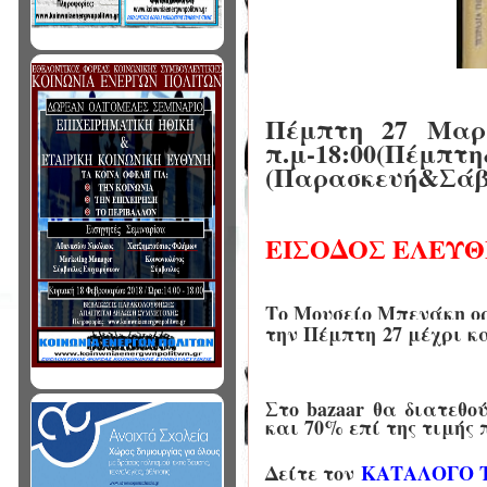
Πέμπτη 27 Μαρτ
π.μ-18:00(Π
(Παρασκευή&Σάββ
ΕΙΣΟΔΟΣ ΕΛΕΥ
Το Μουσείο Μπενάκη ορ
την Πέμπτη 27 μέχρι κα
Στο bazaar θα διατεθο
και 70% επί της τιμής
Δείτε τον
ΚΑΤΑΛΟΓΟ