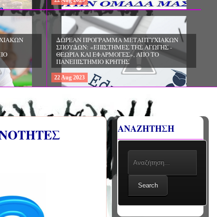
22
Aug
2023
ΧΙΑΚΩΝ
ΔΩΡΕΑΝ ΠΡΟΓΡΑΜΜΑ ΜΕΤΑΠΤΥΧΙΑΚΩΝ
ΣΠΟΥΔΩΝ: «ΕΠΙΣΤΗΜΕΣ ΤΗΣ ΑΓΩΓΗΣ -
ΙΟ
ΘΕΩΡΙΑ ΚΑΙ ΕΦΑΡΜΟΓΕΣ», ΑΠΟ ΤΟ
ΠΑΝΕΠΙΣΤΗΜΙΟ ΚΡΗΤΗΣ
22
Aug
2023
ΑΝΑΖΗΤΗΣΗ
ΕΝΟΤΗΤΕΣ
Search