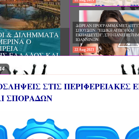
22
Aug
2023
ΔΩΡΕΑΝ ΠΡΟΓΡΑΜΜΑ ΜΕΤΑΠΤΥ
ΣΠΟΥΔΩΝ: "ΕΙΔΙΚΗ ΑΓΩΓΗ ΚΑΙ
ΟΙ & ΔΙΛΗΜΜΑΤΑ
ΕΚΠΑΙΔΕΥΣΗ", ΣΤΟ ΠΑΝΕΠΙΣΤΗΜ
ΜΕΡΙΝΑ O
ΙΩΑΝΝΙΝΩΝ
ΙΡΕΙΑ
22
Aug
2023
ΗΣ ΕΛΛΑΔΟΣ ΚΑΙ
ΚΕΣ ΠΑΘΟΛΟΓΙΚΕΣ
14
ΡΟΣΛΗΨΕΙΣ ΣΤΙΣ ΠΕΡΙΦΕΡΕΙΑΚΕΣ 
Ι ΣΠΟΡΑΔΩΝ