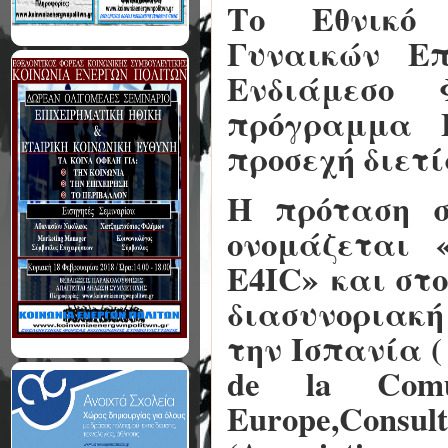
Το Εθνικό 
Γυναικών Επ
Ενδιάμεσο 
πρόγραμμα E
προσεχή διετί
Η πρόταση σ
ονομάζεται
E4IC»
και στο
διασυνοριακ
την Ισπανία ( 
de la Comu
Europe,Consul