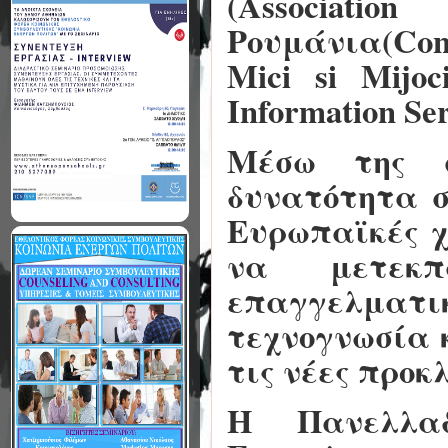
(Association
Ρουμάνια(Consi
Mici si Mijo
Information Ser
Μέσω της σ
δυνατότητα σ
Ευρωπαϊκές χ
να μετεκπ
επαγγελματικ
τεχνογνωσία 
τις νέες προκ
Η Πανελλαδ