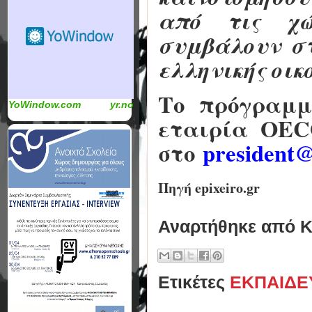
από τις χώ
συμβάλουν στ
ελληνικής οικ
Το πρόγραμμ
YoWindow.com
yr.no
εταιρία OEC
στο
president@
Πηγή epixeiro.gr
Αναρτήθηκε από
Κ
Ετικέτες
ΕΚΠΑΙΔΕ