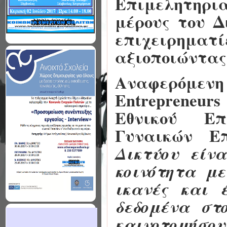
Επιμελητηρι
μέρους του Δ
επιχειρηματί
αξιοποιώντας
Αναφερόμενη 
Entrepreneur
Εθνικού Επ
Γυναικών Ε
Δικτύου είν
κοινότητα με
ικανές και 
δεδομένα στ
καινοτομήσου