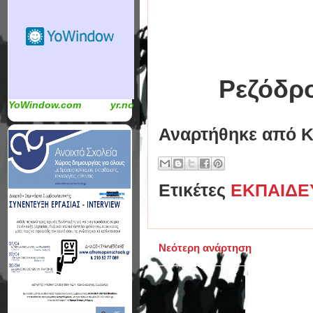
Pεζόδρ
YoWindow.com
yr.no
Αναρτήθηκε από
Κ
Ετικέτες
ΕΚΠΑΙΔΕ
Νεότερη ανάρτηση