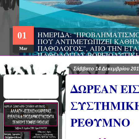
ΗΜΕΡΙΔΑ: "ΠΡΟΒΛΗΜΑΤΙΣΜ
01
ΠΟΥ ΑΝΤΙΜΕΤΩΠΙΖΕΙ ΚΑΘΗΜ
ΠΑΘΟΛΟΓΟΣ", ΑΠΟ ΤΗΝ ΕΤΑ
Mar
ΠΑΘΟΛΟΓΙΑΣ ΒΟΡΕΙΟΔΥΤΙΚ
ΤΙΣ Α' & Β' ΠΑΝΕΠΙΣΤΗΜΙΑ
ΚΛΙΝΙΚΕΣ ΠΓΝΙ
Σάββατο 14 Δεκεμβρίου 20
ΔΩΡΕΑΝ ΕΙ
ΣΥΣΤΗΜΙΚ
ΡΕΘΥΜΝΟ